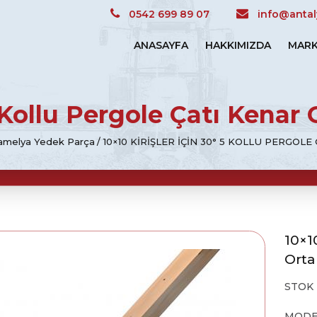
0542 699 89 07
info@antal
ANASAYFA
HAKKIMIZDA
MARK
5 Kollu Pergole Çatı Kenar
amelya Yedek Parça
10×10 KIRIŞLER IÇIN 30° 5 KOLLU PERGO
10×1
Orta
STOK
MODE