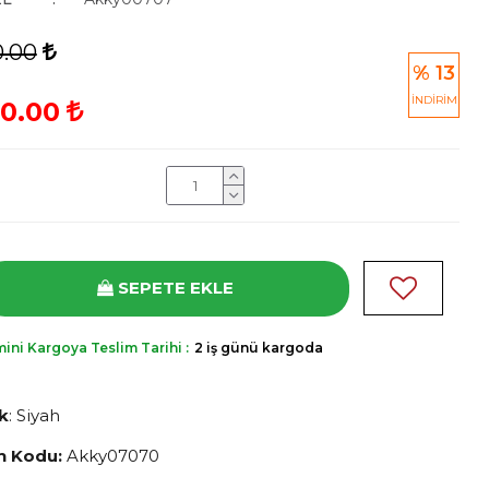
.00
% 13
İNDİRİM
0.00
SEPETE EKLE
ini Kargoya Teslim Tarihi :
2 iş günü kargoda
k
:
Siyah
n Kodu:
Akky07070