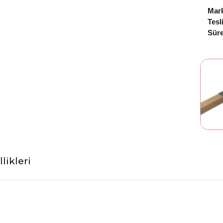
Mar
Tesl
Süre
likleri