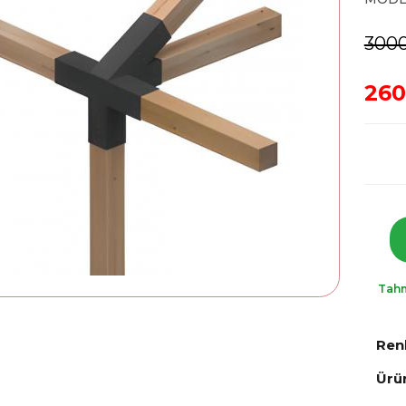
3000
260
Tahm
Ren
Ürü