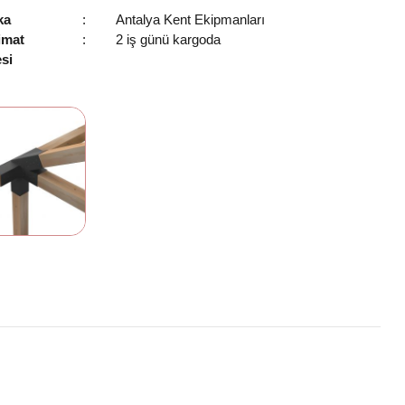
ka
:
Antalya Kent Ekipmanları
imat
:
2 iş günü kargoda
si