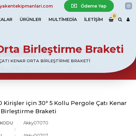
In
yakentekipmanlari.com
Ödeme Yap
0
ALAR
ÜRÜNLER
MULTIMEDIA
İLETİŞİM
 Orta Birleştirme Braketi
LE ÇATI KENAR ORTA BIRLEŞTIRME BRAKETI
0 Kirişler için 30° 5 Kollu Pergole Çatı Kenar
 Birleştirme Braketi
 KODU
Akky07070
L
Akky00707