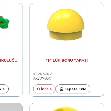
ORKULUĞU
114 LÜK BORU TAPASI
STOK KODU
Aky07030
kle
İncele
Sepete Ekle