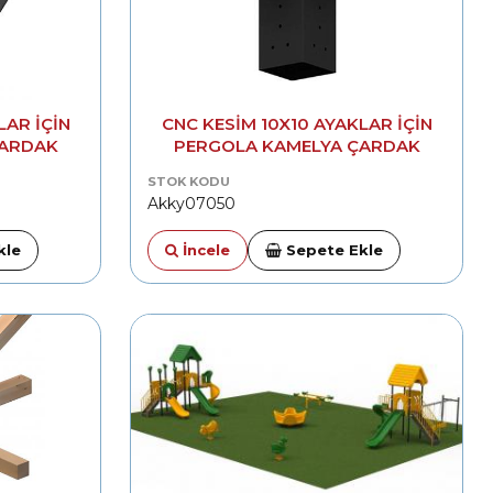
LAR IÇIN
CNC KESIM 10X10 AYAKLAR IÇIN
ÇARDAK
PERGOLA KAMELYA ÇARDAK
 DIRSEK
MONTAJ APARATI ORTA 90°
STOK KODU
BIRLEŞTIRME
Akky07050
kle
İncele
Sepete Ekle