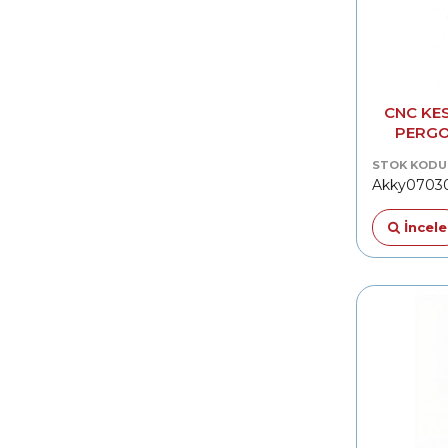
CNC KES
PERGO
MONTAJ
STOK KODU
Akky0703
İncele