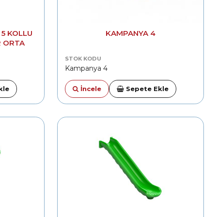
° 5 KOLLU
KAMPANYA 4
R ORTA
KETI
STOK KODU
Kampanya 4
kle
İncele
Sepete Ekle