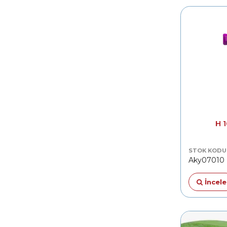
H 
STOK KODU
Aky07010
İncele