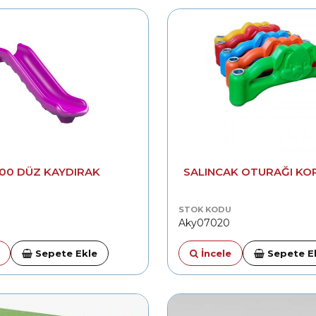
100 DÜZ KAYDIRAK
SALINCAK OTURAĞI K
STOK KODU
Aky07020
Sepete Ekle
İncele
Sepete E