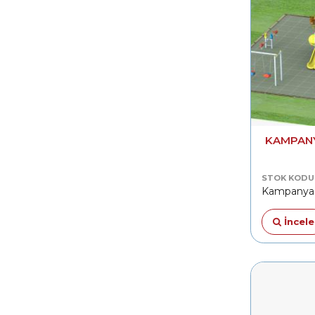
KAMPANY
STOK KODU
Kampanya
İncele