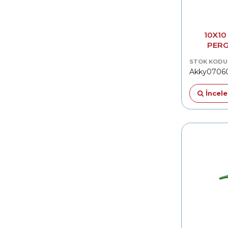
10X10
PERG
STOK KODU
Akky0706
İncele