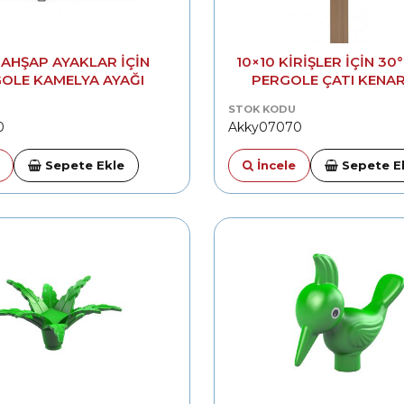
 AHŞAP AYAKLAR İÇIN
10×10 KIRIŞLER IÇIN 30
OLE KAMELYA AYAĞI
PERGOLE ÇATI KENA
BIRLEŞTIRME BRA
STOK KODU
0
Akky07070
Sepete Ekle
İncele
Sepete E