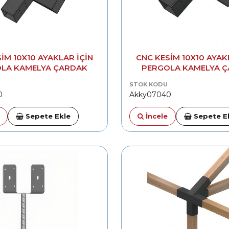
IM 10X10 AYAKLAR IÇIN
CNC KESIM 10X10 AYAK
LA KAMELYA ÇARDAK
PERGOLA KAMELYA 
 APARATI ORTA DIRSEK
MONTAJ APARATI ORTA
STOK KODU
BIRLEŞTIRME
BIRLEŞTIRME
0
Akky07040
Sepete Ekle
İncele
Sepete E