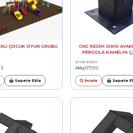
ALI ÇOCUK OYUN GRUBU
CNC KESIM 10X10 AYAK
PERGOLA KAMELYA 
AYAĞI
STOK KODU
 3
Akky07010
Sepete Ekle
İncele
Sepete E