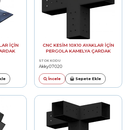
LAR IÇIN
CNC KESIM 10X10 AYAKLAR IÇIN
ÇARDAK
PERGOLA KAMELYA ÇARDAK
MONTAJ APARATI ORTA 90°
STOK KODU
BIRLEŞTIRME
Akky07020
kle
İncele
Sepete Ekle