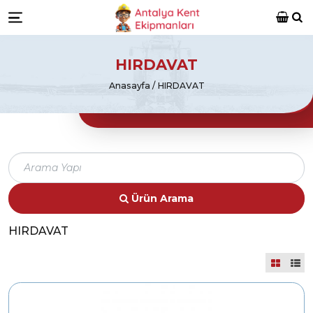
Antalya Kent Ekipmanları
Ara
Menü
HIRDAVAT
Anasayfa
HIRDAVAT
Ürün Arama
HIRDAVAT