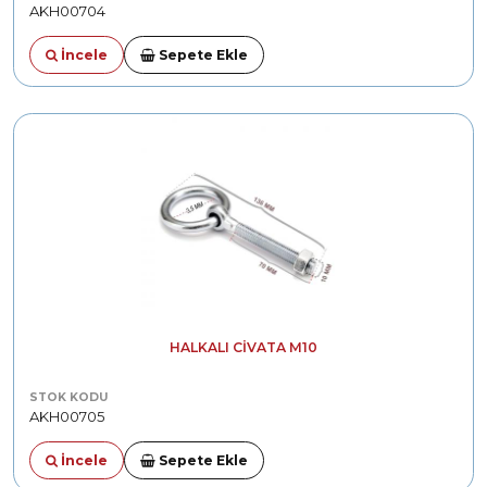
AKH00704
İncele
Sepete Ekle
HALKALI CIVATA M10
STOK KODU
AKH00705
İncele
Sepete Ekle