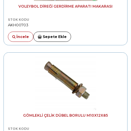
VOLEYBOL DIREĞI GERDIRME APARATI MAKARASI
STOK KODU
AKH00703
İncele
Sepete Ekle
GÖMLEKLI ÇELIK DÜBEL BORULU M10X12X85
STOK KODU