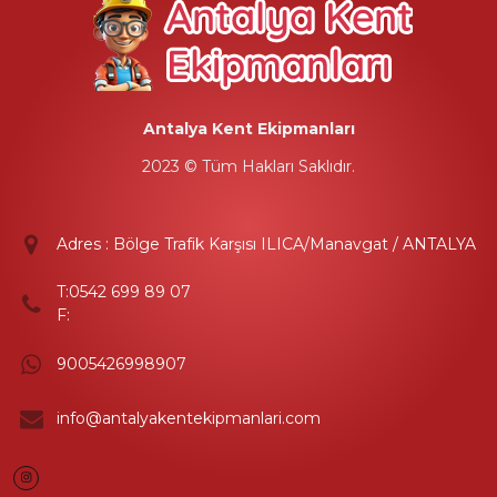
Antalya Kent Ekipmanları
2023 © Tüm Hakları Saklıdır.
Adres : Bölge Trafik Karşısı ILICA/Manavgat / ANTALYA
T:
0542 699 89 07
F:
9005426998907
info@antalyakentekipmanlari.com
Instagram