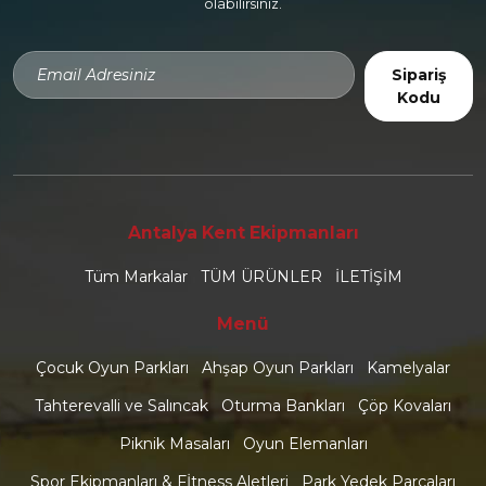
olabilirsiniz.
Sipariş
Kodu
Antalya Kent Ekipmanları
Tüm Markalar
TÜM ÜRÜNLER
İLETİŞİM
Menü
Çocuk Oyun Parkları
Ahşap Oyun Parkları
Kamelyalar
Tahterevalli ve Salıncak
Oturma Bankları
Çöp Kovaları
Piknik Masaları
Oyun Elemanları
Spor Ekipmanları & Fİtness Aletleri
Park Yedek Parçaları