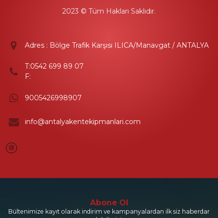
2023 © Tüm Hakları Saklıdır.
Adres : Bölge Trafik Karşısı ILICA/Manavgat / ANTALYA
T:
0542 699 89 07
F:
9005426998907
info@antalyakentekipmanlari.com
Instagram
Abone Ol
Bültenimize kayıt olarak indirim ve kampanyalardan ilk siz haberdar