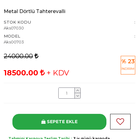
Metal Dörtlü Tahterevalli
STOK KODU
Aks07030
MODEL
Aks00703
24000.00
% 23
İNDİRİM
18500.00
+ KDV
SEPETE EKLE
Tahmini Kargoya Teslim Tarihi :
3 iş günü kargoda