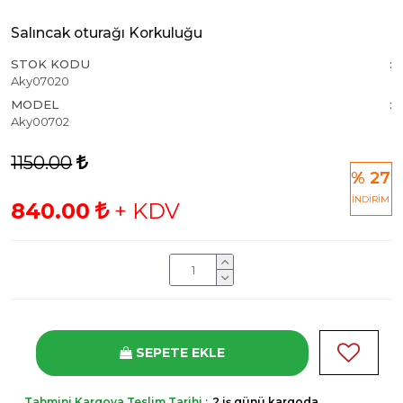
Salıncak oturağı Korkuluğu
STOK KODU
Aky07020
MODEL
Aky00702
1150.00
% 27
İNDİRİM
840.00
+ KDV
SEPETE EKLE
Tahmini Kargoya Teslim Tarihi :
2 iş günü kargoda