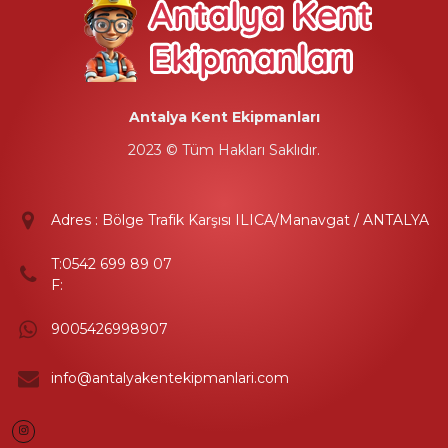
Antalya Kent Ekipmanları
2023 © Tüm Hakları Saklıdır.
Adres : Bölge Trafik Karşısı ILICA/Manavgat / ANTALYA
T:
0542 699 89 07
F:
9005426998907
info@antalyakentekipmanlari.com
Instagram